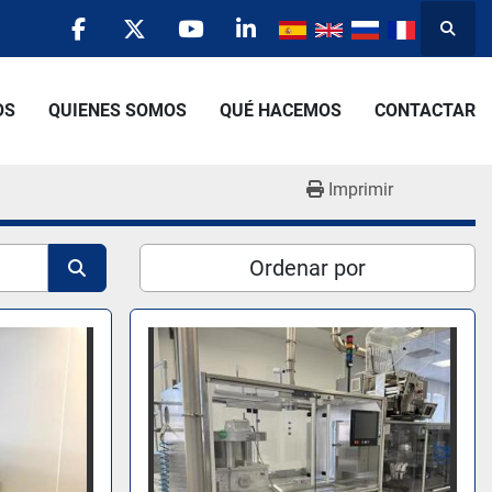
Busca
facebook
twitter
youtube
linkedin
OS
QUIENES SOMOS
QUÉ HACEMOS
CONTACTAR
Imprimir
Ordenar por