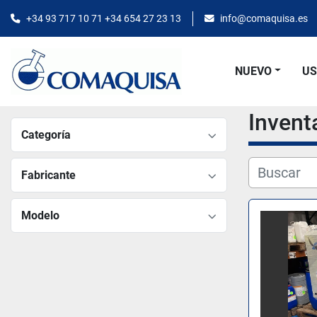
+34 93 717 10 71 +34 654 27 23 13
info@comaquisa.es
NUEVO
U
Invent
Categoría
Fabricante
Modelo