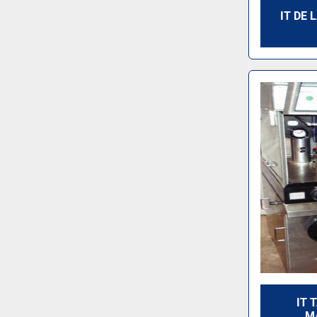
IT DE
IT 
M