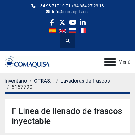
+34 93 717 10 71 +34 654 27 23 13
info@comaquisa.es
facebook
twitter
youtube
linkedin
Buscar
Menú
Inventario
OTRAS...
Lavadoras de frascos
6167790
F Línea de llenado de frascos
inyectable