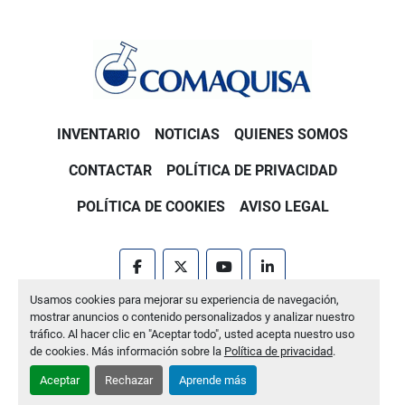
INVENTARIO
NOTICIAS
QUIENES SOMOS
CONTACTAR
POLÍTICA DE PRIVACIDAD
POLÍTICA DE COOKIES
AVISO LEGAL
facebook
twitter
youtube
linkedin
Usamos cookies para mejorar su experiencia de navegación,
Machinio System
sitio web de
Machinio
mostrar anuncios o contenido personalizados y analizar nuestro
tráfico. Al hacer clic en "Aceptar todo", usted acepta nuestro uso
Administrar cookies
de cookies. Más información sobre la
Política de privacidad
.
Aceptar
Rechazar
Aprende más