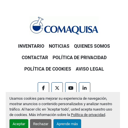
INVENTARIO
NOTICIAS
QUIENES SOMOS
CONTACTAR
POLÍTICA DE PRIVACIDAD
POLÍTICA DE COOKIES
AVISO LEGAL
facebook
twitter
youtube
linkedin
Usamos cookies para mejorar su experiencia de navegación,
Machinio System
sitio web de
Machinio
mostrar anuncios o contenido personalizados y analizar nuestro
tráfico. Al hacer clic en "Aceptar todo", usted acepta nuestro uso
Administrar cookies
de cookies. Más información sobre la
Política de privacidad
.
Aceptar
Rechazar
Aprende más