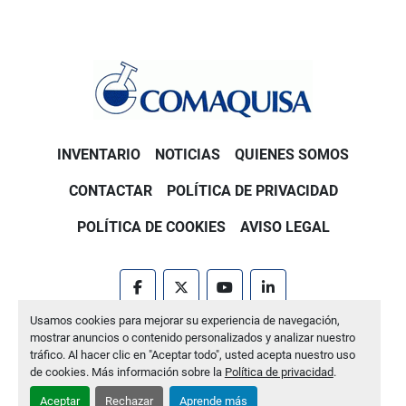
INVENTARIO
NOTICIAS
QUIENES SOMOS
CONTACTAR
POLÍTICA DE PRIVACIDAD
POLÍTICA DE COOKIES
AVISO LEGAL
facebook
twitter
youtube
linkedin
Usamos cookies para mejorar su experiencia de navegación,
Machinio System
sitio web de
Machinio
mostrar anuncios o contenido personalizados y analizar nuestro
tráfico. Al hacer clic en "Aceptar todo", usted acepta nuestro uso
Administrar cookies
de cookies. Más información sobre la
Política de privacidad
.
Aceptar
Rechazar
Aprende más