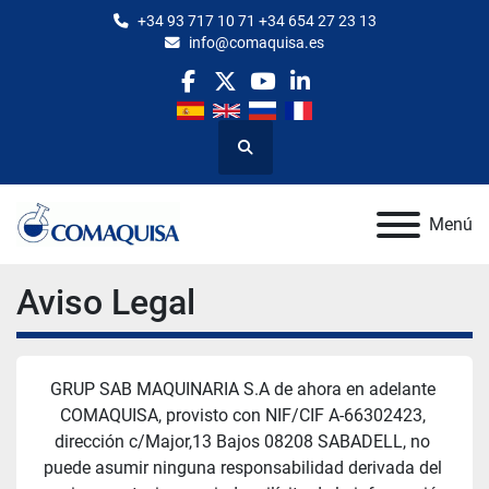
+34 93 717 10 71 +34 654 27 23 13
info@comaquisa.es
facebook
twitter
youtube
linkedin
Buscar
Menú
Aviso Legal
GRUP SAB MAQUINARIA S.A de ahora en adelante 
COMAQUISA, provisto con NIF/CIF A-66302423, 
dirección c/Major,13 Bajos 08208 SABADELL, no 
puede asumir ninguna responsabilidad derivada del 