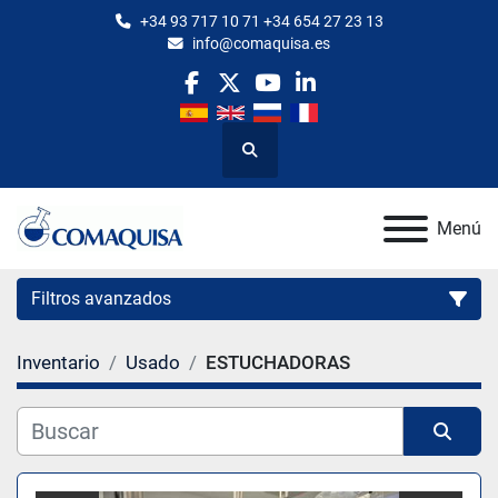
+34 93 717 10 71 +34 654 27 23 13
info@comaquisa.es
facebook
twitter
youtube
linkedin
Buscar
Menú
Filtros avanzados
Inventario
Usado
ESTUCHADORAS
Categoría
Fabricante
Ordenar por