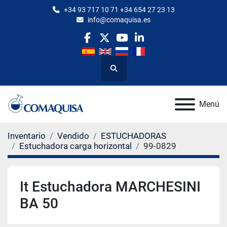
+34 93 717 10 71 +34 654 27 23 13
info@comaquisa.es
facebook
twitter
youtube
linkedin
Buscar
Menú
Inventario
Vendido
ESTUCHADORAS
Estuchadora carga horizontal
99-0829
It Estuchadora MARCHESINI
BA 50