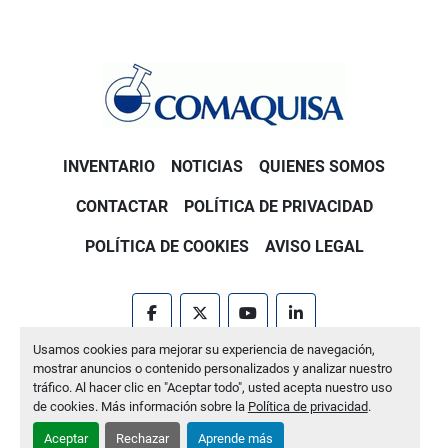
INVENTARIO
NOTICIAS
QUIENES SOMOS
CONTACTAR
POLÍTICA DE PRIVACIDAD
POLÍTICA DE COOKIES
AVISO LEGAL
facebook
twitter
youtube
linkedin
Usamos cookies para mejorar su experiencia de navegación,
Machinio System
sitio web de
Machinio
mostrar anuncios o contenido personalizados y analizar nuestro
tráfico. Al hacer clic en "Aceptar todo", usted acepta nuestro uso
Administrar cookies
de cookies. Más información sobre la
Política de privacidad
.
Aceptar
Rechazar
Aprende más