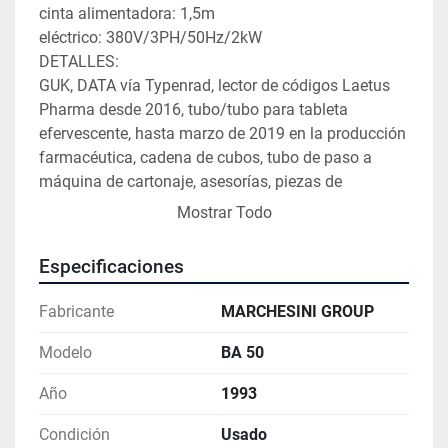
cinta alimentadora: 1,5m
eléctrico: 380V/3PH/50Hz/2kW
DETALLES:
GUK, DATA vía Typenrad, lector de códigos Laetus 
Pharma desde 2016, tubo/tubo para tableta 
efervescente, hasta marzo de 2019 en la producción 
farmacéutica, cadena de cubos, tubo de paso a 
máquina de cartonaje, asesorías, piezas de 
repuesto, manuales, empresa farmacéutica de 
Mostrar Todo
origen, disponible de inmediato.
Especificaciones
Fabricante
MARCHESINI GROUP
Modelo
BA 50
Año
1993
Condición
Usado