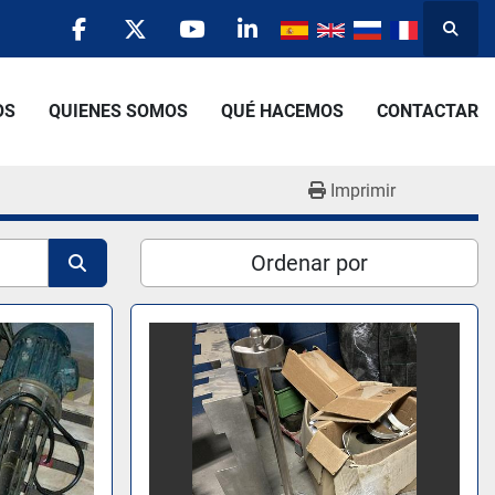
Busca
facebook
twitter
youtube
linkedin
OS
QUIENES SOMOS
QUÉ HACEMOS
CONTACTAR
Imprimir
Ordenar por