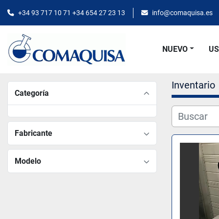
+34 93 717 10 71 +34 654 27 23 13
info@comaquisa.es
NUEVO
U
Inventario
Categoría
Fabricante
Modelo