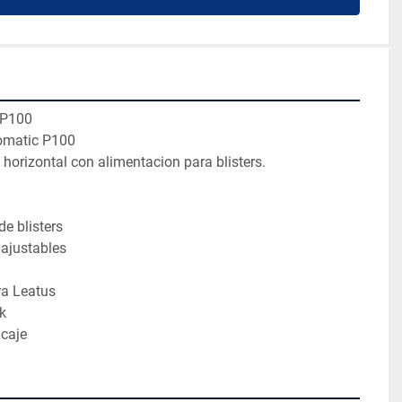
P100

matic P100

horizontal con alimentacion para blisters.

 blisters

ajustables

a Leatus



ncaje