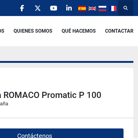
Busca
facebook
twitter
youtube
linkedin
OS
QUIENES SOMOS
QUÉ HACEMOS
CONTACTAR
ra ROMACO Promatic P 100
paña
Contáctenos