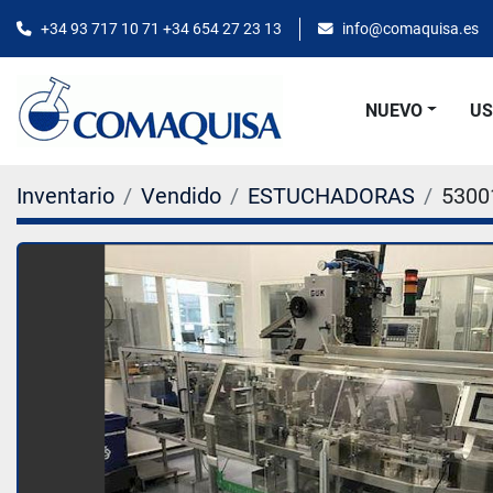
+34 93 717 10 71 +34 654 27 23 13
info@comaquisa.es
NUEVO
U
Inventario
Vendido
ESTUCHADORAS
5300