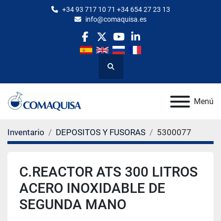
+34 93 717 10 71 +34 654 27 23 13
info@comaquisa.es
facebook
twitter
youtube
linkedin
Buscar
Menú
Inventario
DEPOSITOS Y FUSORAS
5300077
C.REACTOR ATS 300 LITROS
ACERO INOXIDABLE DE
SEGUNDA MANO