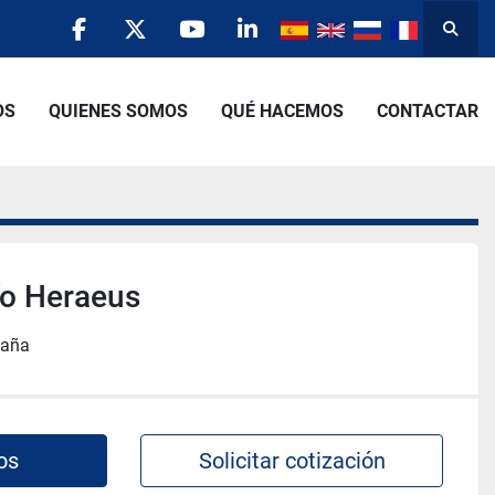
Busca
facebook
twitter
youtube
linkedin
OS
QUIENES SOMOS
QUÉ HACEMOS
CONTACTAR
ío Heraeus
paña
os
Solicitar cotización