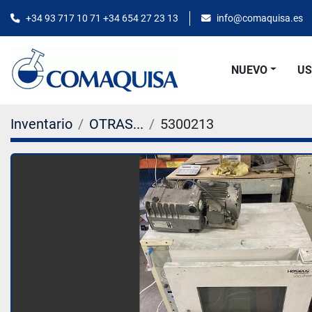
+34 93 717 10 71 +34 654 27 23 13
info@comaquisa.es
NUEVO
U
Inventario
OTRAS...
5300213