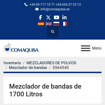
+34 93 717 10 71 +34 654 27 23 13
info@comaquisa.es
facebook
twitter
youtube
linkedin
Buscar
Menú
Inventario
MEZCLADORES DE POLVOS
Mezclador de bandas
5564540
Mezclador de bandas de
1700 Litros