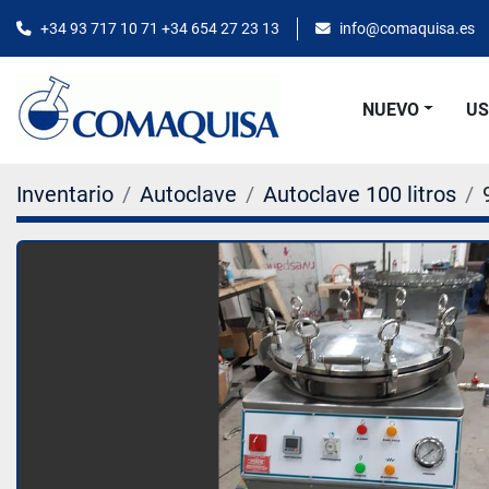
+34 93 717 10 71 +34 654 27 23 13
info@comaquisa.es
NUEVO
U
Inventario
Autoclave
Autoclave 100 litros