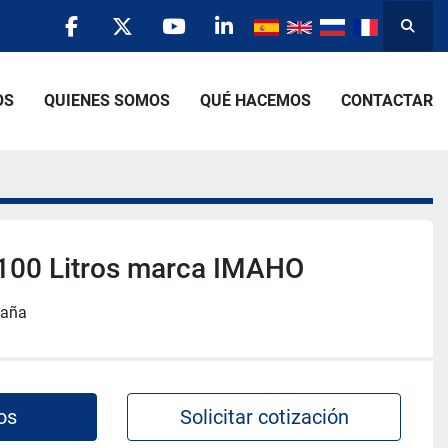
Busca
facebook
twitter
youtube
linkedin
OS
QUIENES SOMOS
QUÉ HACEMOS
CONTACTAR
 100 Litros marca IMAHO
paña
os
Solicitar cotización