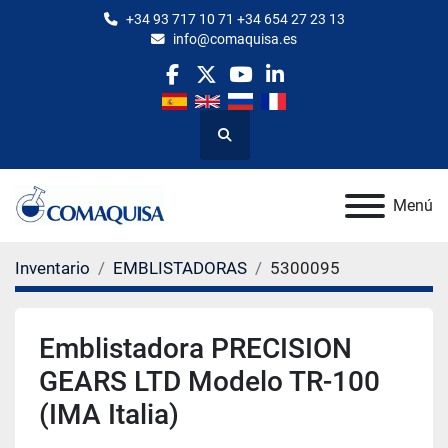
+34 93 717 10 71 +34 654 27 23 13
info@comaquisa.es
facebook
twitter
youtube
linkedin
Buscar
Menú
Inventario
EMBLISTADORAS
5300095
Emblistadora PRECISION
GEARS LTD Modelo TR-100
(IMA Italia)