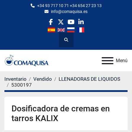
+34 93 717 10 71 +34 654 27 23 13
info@comaquisa.es
facebook
twitter
youtube
linkedin
Buscar
Menú
Inventario
Vendido
LLENADORAS DE LIQUIDOS
5300197
Dosificadora de cremas en
tarros KALIX