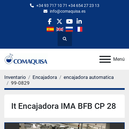
+34 93 717 10 71 +34 654 27 23 13
info@comaquisa.es
facebook
twitter
youtube
linkedin
Buscar
Menú
Inventario
Encajadora
encajadora automatica
99-0829
It Encajadora IMA BFB CP 28