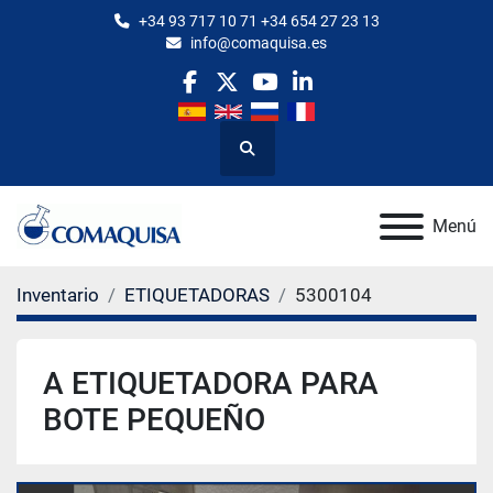
+34 93 717 10 71 +34 654 27 23 13
info@comaquisa.es
facebook
twitter
youtube
linkedin
Buscar
Menú
Inventario
ETIQUETADORAS
5300104
A ETIQUETADORA PARA
BOTE PEQUEÑO