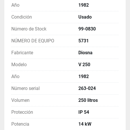
Suministro : 3-ph 220 V / 50 Hz / 54 A
Año
1982
Condición
Usado
Potencia : 14 kW
Número de Stock
99-0830
Dimensiones totales (l x an x al) : 2300 x 1100 x 
NÚMERO DE EQUIPO
5731
1700 mm
Fabricante
Diosna
Peso : aprox. 1100 kg
Modelo
V 250
Documentación técnica : disponible
Año
1982
Número serial
263-024
Incoterm : EXW
Volumen
250 litros
Protección
IP 54
Potencia
14 kW