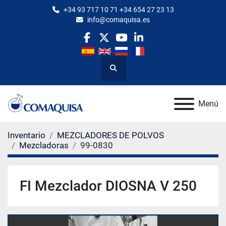
+34 93 717 10 71 +34 654 27 23 13
info@comaquisa.es
facebook
twitter
youtube
linkedin
Buscar
Menú
Inventario
MEZCLADORES DE POLVOS
Mezcladoras
99-0830
FI Mezclador DIOSNA V 250