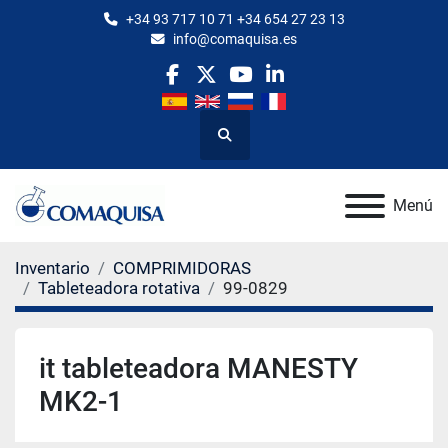
+34 93 717 10 71 +34 654 27 23 13
info@comaquisa.es
facebook
twitter
youtube
linkedin
Buscar
Menú
Inventario
COMPRIMIDORAS
Tableteadora rotativa
99-0829
it tableteadora MANESTY
MK2-1