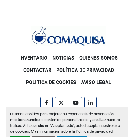
INVENTARIO
NOTICIAS
QUIENES SOMOS
CONTACTAR
POLÍTICA DE PRIVACIDAD
POLÍTICA DE COOKIES
AVISO LEGAL
facebook
twitter
youtube
linkedin
Usamos cookies para mejorar su experiencia de navegación,
Machinio System
sitio web de
Machinio
mostrar anuncios o contenido personalizados y analizar nuestro
tráfico. Al hacer clic en "Aceptar todo", usted acepta nuestro uso
Administrar cookies
de cookies. Más información sobre la
Política de privacidad
.