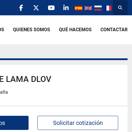
Busca
facebook
twitter
youtube
linkedin
OS
QUIENES SOMOS
QUÉ HACEMOS
CONTACTAR
 DE LAMA DLOV
paña
os
Solicitar cotización