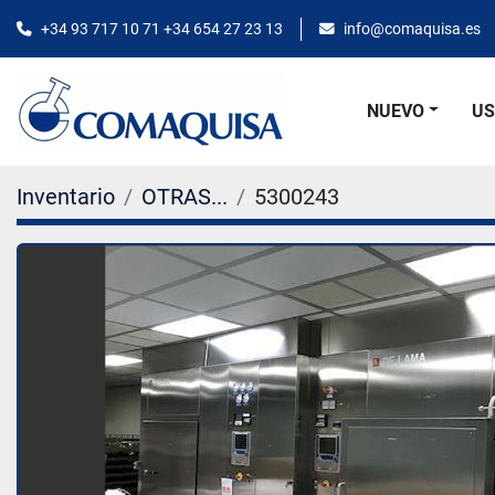
+34 93 717 10 71 +34 654 27 23 13
info@comaquisa.es
NUEVO
U
Inventario
OTRAS...
5300243