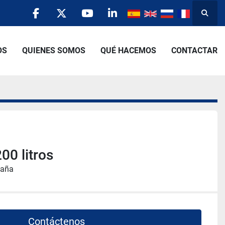
Busca
facebook
twitter
youtube
linkedin
OS
QUIENES SOMOS
QUÉ HACEMOS
CONTACTAR
00 litros
paña
Contáctenos