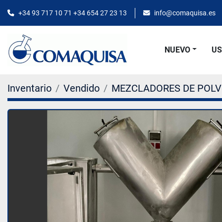
+34 93 717 10 71 +34 654 27 23 13
info@comaquisa.es
NUEVO
U
Inventario
Vendido
MEZCLADORES DE POL