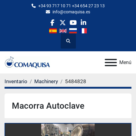
+34 93 717 10 71 +34 654 27 23 13
info@comaquisa.es
facebook
twitter
youtube
linkedin
Buscar
Menú
Inventario
Machinery
5484828
Macorra Autoclave