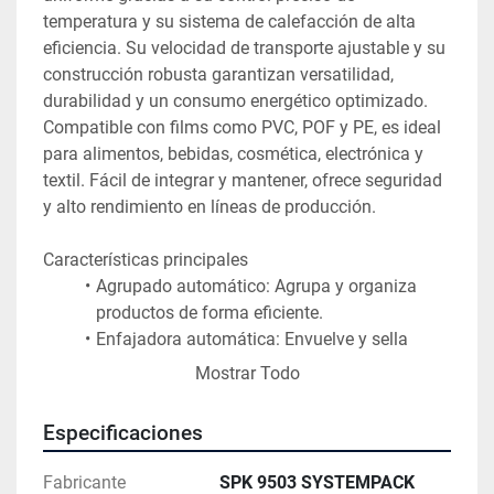
temperatura y su sistema de calefacción de alta 
eficiencia. Su velocidad de transporte ajustable y su 
construcción robusta garantizan versatilidad, 
durabilidad y un consumo energético optimizado. 
Compatible con films como PVC, POF y PE, es ideal 
para alimentos, bebidas, cosmética, electrónica y 
textil. Fácil de integrar y mantener, ofrece seguridad 
y alto rendimiento en líneas de producción.
Características principales
Agrupado automático: Agrupa y organiza 
productos de forma eficiente.
Enfajadora automática: Envuelve y sella 
productos con film retráctil.
Mostrar Todo
Túnel de retracción: Aplica calor para 
contraer el film y ajustar el empaquetado.
Especificaciones
Zona de enfriamiento: Enfría el producto 
enfajadora para su manipulación segura.
Fabricante
SPK 9503 SYSTEMPACK