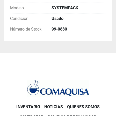
Ciclo de trabajo automático: Funcionamiento 
continuo y eficiente.
Modelo
SYSTEMPACK
Construcción robusta: Fabricada con 
Condición
Usado
materiales resistentes para mayor 
durabilidad.
Número de Stock
99-0830
Alto rendimiento: Empaquetado rápido y 
preciso de gran volumen de productos.
INVENTARIO
NOTICIAS
QUIENES SOMOS