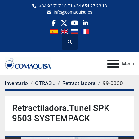
+34 93 717 10 71 +34 654 27 23 13
info@comaquisa.es
facebook
twitter
youtube
linkedin
Buscar
Menú
Inventario
OTRAS...
Retractiladora
99-0830
Retractiladora.Tunel SPK
9503 SYSTEMPACK