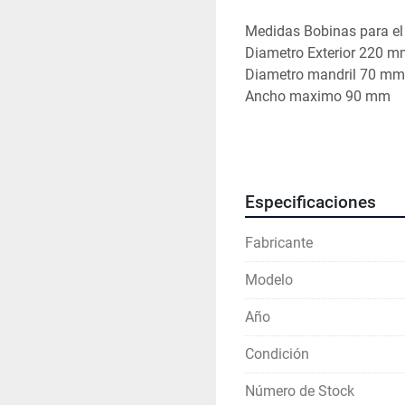
Medidas Bobinas para el 
Diametro Exterior 220 
Diametro mandril 70 mm
Ancho maximo 90 mm 
Velocidad hasta 1000 un
Especificaciones
Con un equipo dosificad
Con un equipo dosificad
Fabricante
Modelo
Año
Condición
Número de Stock