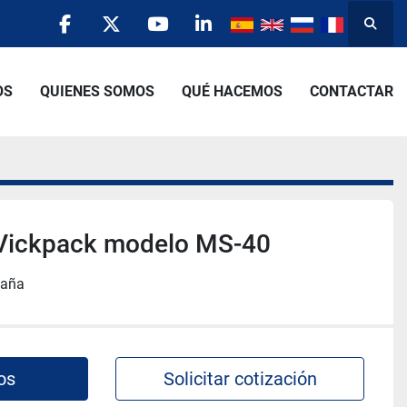
Busca
facebook
twitter
youtube
linkedin
OS
QUIENES SOMOS
QUÉ HACEMOS
CONTACTAR
Vickpack modelo MS-40
paña
os
Solicitar cotización