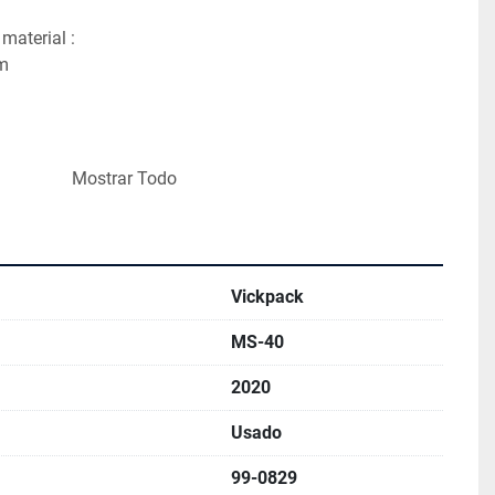
material :
mm
Mostrar Todo
idades/hora 
or de polvo o granulado hasta 8 Gramos 
or de liquidos densos hasta 10 Gramos 
Vickpack
MS-40
2020
Usado
99-0829