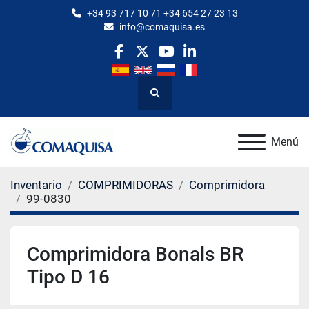
+34 93 717 10 71 +34 654 27 23 13
info@comaquisa.es
facebook
twitter
youtube
linkedin
Buscar
Menú
Inventario
COMPRIMIDORAS
Comprimidora
99-0830
Comprimidora Bonals BR
Tipo D 16