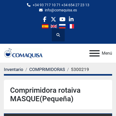
+34 93 717 10 71 +34 654 27 23 13
info@comaquisa.es
facebook
twitter
youtube
linkedin
Buscar
Menú
Inventario
COMPRIMIDORAS
5300219
Comprimidora rotaiva
MASQUE(Pequeña)