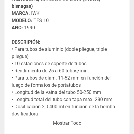
bisnagas)
MARCA:
 IWK
MODELO:
 TFS 10
AÑO:
 1990
DESCRIPIÓN:
• Para tubos de aluminio (doble pliegue, triple 
pliegue)
• 10 estaciones de soporte de tubos
• Rendimiento de 25 a 60 tubos/min.
• Para tubos de diam. 11-52 mm en función del 
juego de formatos de portatubos
• Longitud de la vaina del tubo 50-250 mm
• Longitud total del tubo con tapa máx. 280 mm
• Dosificación 2,0-400 ml en función de la bomba 
dosificadora
• 2 bombas dosificadoras rotativas de paletas, 2-30 
Mostrar Todo
ml + 50-150 ml