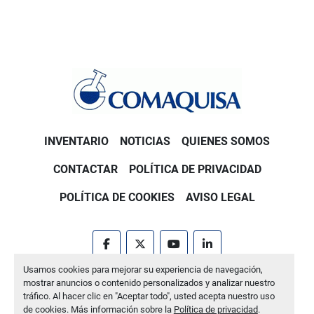
INVENTARIO
NOTICIAS
QUIENES SOMOS
CONTACTAR
POLÍTICA DE PRIVACIDAD
POLÍTICA DE COOKIES
AVISO LEGAL
facebook
twitter
youtube
linkedin
Usamos cookies para mejorar su experiencia de navegación,
Machinio System
sitio web de
Machinio
mostrar anuncios o contenido personalizados y analizar nuestro
tráfico. Al hacer clic en "Aceptar todo", usted acepta nuestro uso
Administrar cookies
de cookies. Más información sobre la
Política de privacidad
.