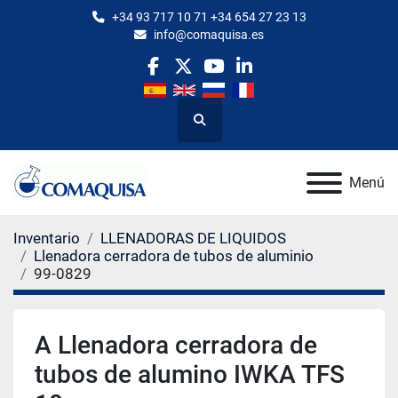
+34 93 717 10 71 +34 654 27 23 13
info@comaquisa.es
facebook
twitter
youtube
linkedin
Buscar
Menú
Inventario
LLENADORAS DE LIQUIDOS
Llenadora cerradora de tubos de aluminio
99-0829
A Llenadora cerradora de
tubos de alumino IWKA TFS