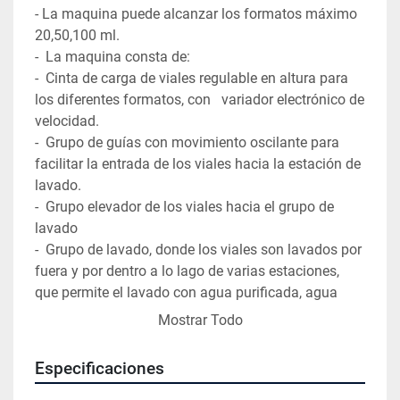
- La maquina puede alcanzar los formatos máximo 
20,50,100 ml.

-  La maquina consta de:

-  Cinta de carga de viales regulable en altura para 
los diferentes formatos, con   variador electrónico de 
velocidad.

-  Grupo de guías con movimiento oscilante para 
facilitar la entrada de los viales hacia la estación de 
lavado.

-  Grupo elevador de los viales hacia el grupo de 
lavado

-  Grupo de lavado, donde los viales son lavados por 
fuera y por dentro a lo lago de varias estaciones, 
que permite el lavado con agua purificada, agua 
destilada y aire comprimido para facilitar la 
Mostrar Todo
eliminación del agua de los viales.

-  Grupo de descarga, donde los viales pasan del 
Especificaciones
grupo de lavado hacia un grupo de recogida en 
bandejas, este grupo se puede desmontar si a 