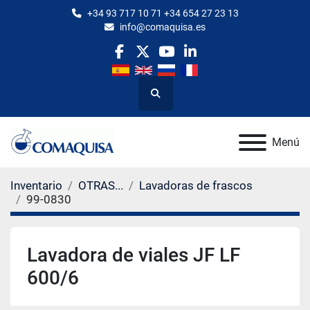
+34 93 717 10 71 +34 654 27 23 13
info@comaquisa.es
facebook
twitter
youtube
linkedin
Buscar
Menú
Inventario
OTRAS...
Lavadoras de frascos
99-0830
Lavadora de viales JF LF
600/6