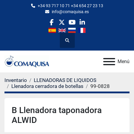
+34 93 717 10 71 +34 654 27 23 13
info@comaquisa.es
facebook
twitter
youtube
linkedin
Buscar
Menú
Inventario
LLENADORAS DE LIQUIDOS
Llenadora cerradora de botellas
99-0828
B Llenadora taponadora
ALWID