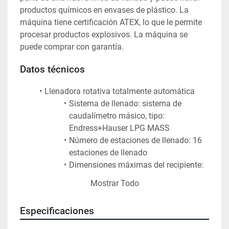
productos químicos en envases de plástico. La 
máquina tiene certificación ATEX, lo que le permite 
procesar productos explosivos. La máquina se 
puede comprar con garantía. 
Datos técnicos 
Llenadora rotativa totalmente automática
Sistema de llenado: sistema de 
caudalímetro másico, tipo: 
Endress+Hauser LPG MASS
Número de estaciones de llenado: 16 
estaciones de llenado
Dimensiones máximas del recipiente: 
Altura: 50-300 mm, Ø: 20-100 mm
Mostrar Todo
Depósito de alimentación presurizado 
para flujo constante a través de 
Especificaciones
caudalímetro 
Llenado por debajo del nivel para 