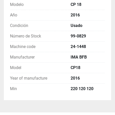
Min : 220 120 120
Modelo
CP 18
Max. 600 400 350
Año
2016
Packing machine output 8 boxes/min
Condición
Usado
Número de Stock
99-0829
Machine code
24-1448
Manufacturer
IMA BFB
Model
CP18
Year of manufacture
2016
Min
220 120 120