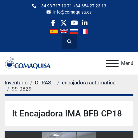
+34 93 717 10 71 +34 654 27 23 13
info@comaquisa.es
facebook
twitter
youtube
linkedin
Buscar
Menú
Inventario
OTRAS...
encajadora automatica
99-0829
It Encajadora IMA BFB CP18