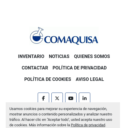
INVENTARIO
NOTICIAS
QUIENES SOMOS
CONTACTAR
POLÍTICA DE PRIVACIDAD
POLÍTICA DE COOKIES
AVISO LEGAL
facebook
twitter
youtube
linkedin
Usamos cookies para mejorar su experiencia de navegación,
Machinio System
sitio web de
Machinio
mostrar anuncios o contenido personalizados y analizar nuestro
tráfico. Al hacer clic en "Aceptar todo", usted acepta nuestro uso
Administrar cookies
de cookies. Más información sobre la
Política de privacidad
.