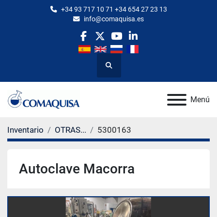
+34 93 717 10 71 +34 654 27 23 13
info@comaquisa.es
facebook
twitter
youtube
linkedin
Buscar
Menú
Inventario
OTRAS...
5300163
Autoclave Macorra