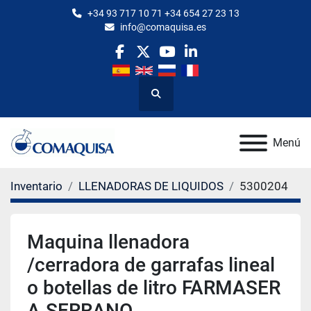
+34 93 717 10 71 +34 654 27 23 13
info@comaquisa.es
facebook
twitter
youtube
linkedin
Buscar
Menú
Inventario
LLENADORAS DE LIQUIDOS
5300204
Maquina llenadora
/cerradora de garrafas lineal
o botellas de litro FARMASER
A.SERRANO