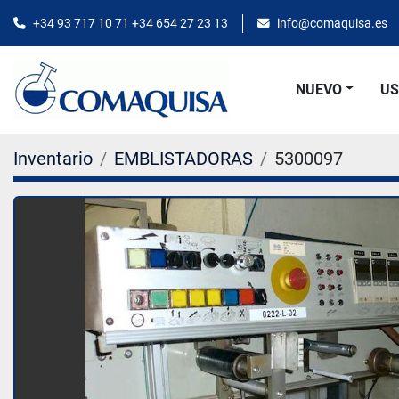
+34 93 717 10 71 +34 654 27 23 13
info@comaquisa.es
NUEVO
U
Inventario
EMBLISTADORAS
5300097