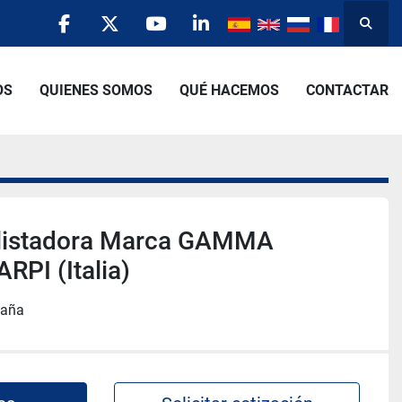
Busca
facebook
twitter
youtube
linkedin
OS
QUIENES SOMOS
QUÉ HACEMOS
CONTACTAR
listadora Marca GAMMA
RPI (Italia)
paña