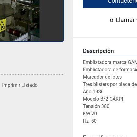
Contácten
o
Llamar
Descripción
Emblistadora marca GA
Emblistadora de formación
Marcador de lotes

Tres blisters por placa
Imprimir Listado
Año 1986

Modelo B/2 CARPI

Tensión 380

KW 20

Hz  50