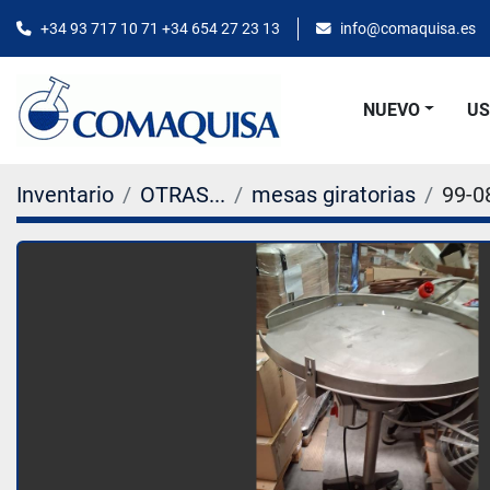
+34 93 717 10 71 +34 654 27 23 13
info@comaquisa.es
NUEVO
U
Inventario
OTRAS...
mesas giratorias
99-0