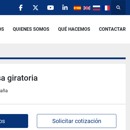
Busca
facebook
twitter
youtube
linkedin
OS
QUIENES SOMOS
QUÉ HACEMOS
CONTACTAR
 giratoria
paña
os
Solicitar cotización