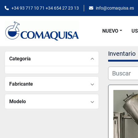
+34 93 717 10 71 +34 654 27 23 13
info@comaquisa.es
NUEVO
U
Inventario
Categoría
Fabricante
Modelo