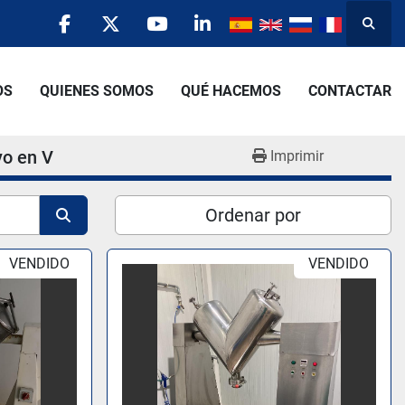
Busca
facebook
twitter
youtube
linkedin
OS
QUIENES SOMOS
QUÉ HACEMOS
CONTACTAR
vo en V
Imprimir
Ordenar por
VENDIDO
VENDIDO