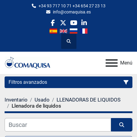
+34 93 717 10 71 +34 654 27 23 13
info@comaquisa.es
facebook
twitter
youtube
linkedin
Buscar
Menú
Filtros avanzados
Inventario
Usado
LLENADORAS DE LIQUIDOS
Categoría
Llenadora de liquidos
Fabricante