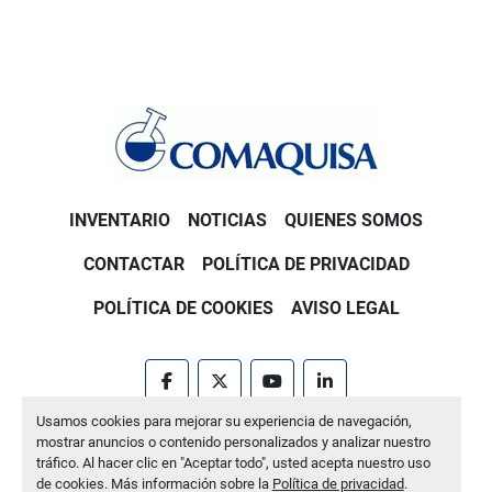
INVENTARIO
NOTICIAS
QUIENES SOMOS
CONTACTAR
POLÍTICA DE PRIVACIDAD
POLÍTICA DE COOKIES
AVISO LEGAL
facebook
twitter
youtube
linkedin
Usamos cookies para mejorar su experiencia de navegación,
Machinio System
sitio web de
Machinio
mostrar anuncios o contenido personalizados y analizar nuestro
tráfico. Al hacer clic en "Aceptar todo", usted acepta nuestro uso
Administrar cookies
de cookies. Más información sobre la
Política de privacidad
.