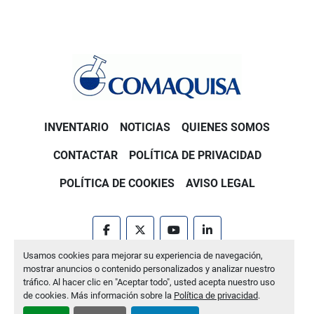
INVENTARIO
NOTICIAS
QUIENES SOMOS
CONTACTAR
POLÍTICA DE PRIVACIDAD
POLÍTICA DE COOKIES
AVISO LEGAL
facebook
twitter
youtube
linkedin
Usamos cookies para mejorar su experiencia de navegación,
Machinio System
sitio web de
Machinio
mostrar anuncios o contenido personalizados y analizar nuestro
tráfico. Al hacer clic en "Aceptar todo", usted acepta nuestro uso
Administrar cookies
de cookies. Más información sobre la
Política de privacidad
.