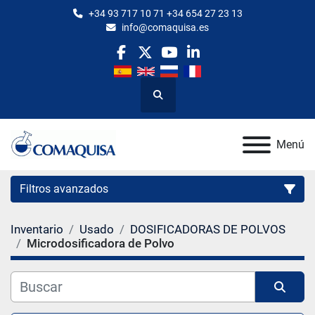
+34 93 717 10 71 +34 654 27 23 13
info@comaquisa.es
facebook
twitter
youtube
linkedin
Buscar
Menú
Filtros avanzados
Inventario
Usado
DOSIFICADORAS DE POLVOS
Categoría
Microdosificadora de Polvo
Fabricante