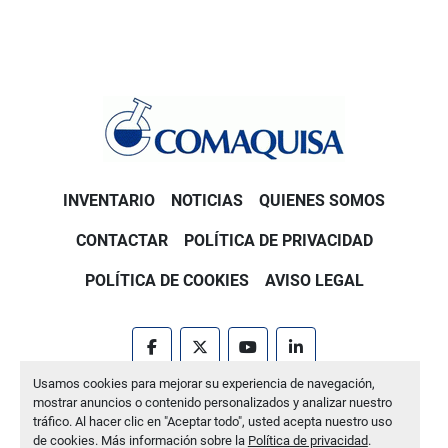
INVENTARIO
NOTICIAS
QUIENES SOMOS
CONTACTAR
POLÍTICA DE PRIVACIDAD
POLÍTICA DE COOKIES
AVISO LEGAL
facebook
twitter
youtube
linkedin
Usamos cookies para mejorar su experiencia de navegación,
Machinio System
sitio web de
Machinio
mostrar anuncios o contenido personalizados y analizar nuestro
tráfico. Al hacer clic en "Aceptar todo", usted acepta nuestro uso
Administrar cookies
de cookies. Más información sobre la
Política de privacidad
.