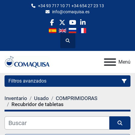
+34 93 717 10 71 +34 654 27 23 13
info@comaquisa.es
facebook
twitter
youtube
linkedin
Buscar
Menú
Filtros avanzados
Inventario
Usado
COMPRIMIDORAS
Categoría
Recubridor de tabletas
Fabricante