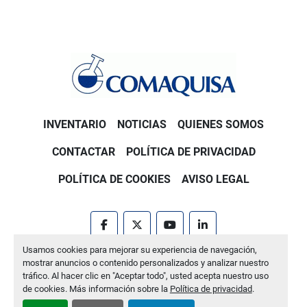
INVENTARIO
NOTICIAS
QUIENES SOMOS
CONTACTAR
POLÍTICA DE PRIVACIDAD
POLÍTICA DE COOKIES
AVISO LEGAL
facebook
twitter
youtube
linkedin
Usamos cookies para mejorar su experiencia de navegación,
Machinio System
sitio web de
Machinio
mostrar anuncios o contenido personalizados y analizar nuestro
tráfico. Al hacer clic en "Aceptar todo", usted acepta nuestro uso
Administrar cookies
de cookies. Más información sobre la
Política de privacidad
.