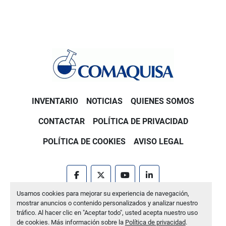
INVENTARIO
NOTICIAS
QUIENES SOMOS
CONTACTAR
POLÍTICA DE PRIVACIDAD
POLÍTICA DE COOKIES
AVISO LEGAL
facebook
twitter
youtube
linkedin
Usamos cookies para mejorar su experiencia de navegación,
Machinio System
sitio web de
Machinio
mostrar anuncios o contenido personalizados y analizar nuestro
tráfico. Al hacer clic en "Aceptar todo", usted acepta nuestro uso
Administrar cookies
de cookies. Más información sobre la
Política de privacidad
.