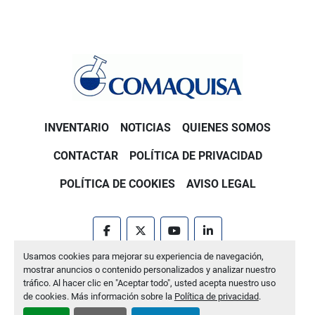
INVENTARIO
NOTICIAS
QUIENES SOMOS
CONTACTAR
POLÍTICA DE PRIVACIDAD
POLÍTICA DE COOKIES
AVISO LEGAL
facebook
twitter
youtube
linkedin
Usamos cookies para mejorar su experiencia de navegación,
Machinio System
sitio web de
Machinio
mostrar anuncios o contenido personalizados y analizar nuestro
tráfico. Al hacer clic en "Aceptar todo", usted acepta nuestro uso
Administrar cookies
de cookies. Más información sobre la
Política de privacidad
.