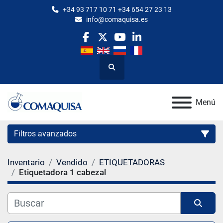
+34 93 717 10 71 +34 654 27 23 13
info@comaquisa.es
facebook
twitter
youtube
linkedin
Buscar
Menú
Filtros avanzados
Inventario
Vendido
ETIQUETADORAS
Categoría
Etiquetadora 1 cabezal
Fabricante