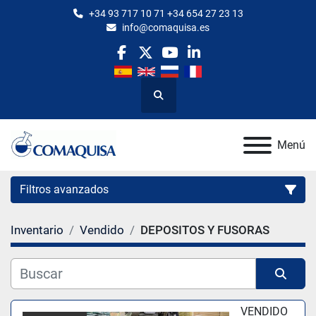
+34 93 717 10 71 +34 654 27 23 13
info@comaquisa.es
facebook
twitter
youtube
linkedin
Buscar
Menú
Filtros avanzados
Inventario
Vendido
DEPOSITOS Y FUSORAS
Categoría
Fabricante
Ordenar por
VENDIDO