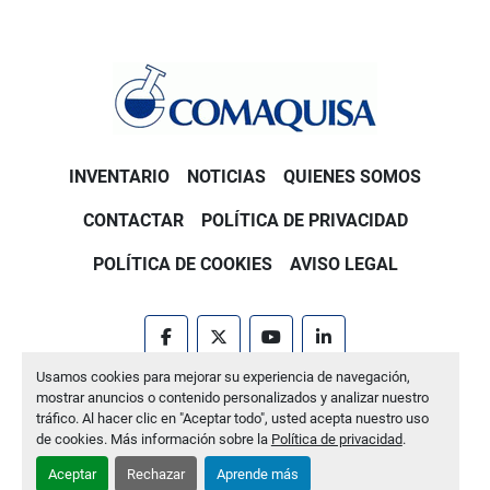
INVENTARIO
NOTICIAS
QUIENES SOMOS
CONTACTAR
POLÍTICA DE PRIVACIDAD
POLÍTICA DE COOKIES
AVISO LEGAL
facebook
twitter
youtube
linkedin
Usamos cookies para mejorar su experiencia de navegación,
Machinio System
sitio web de
Machinio
mostrar anuncios o contenido personalizados y analizar nuestro
tráfico. Al hacer clic en "Aceptar todo", usted acepta nuestro uso
Administrar cookies
de cookies. Más información sobre la
Política de privacidad
.
Aceptar
Rechazar
Aprende más