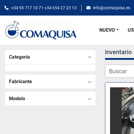
+34 93 717 10 71 +34 654 27 23 13
info@comaquisa.es
NUEVO
U
Inventario
Categoría
Fabricante
Modelo