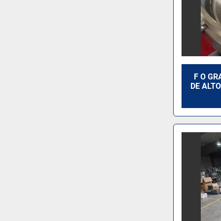
F O G
DE ALT