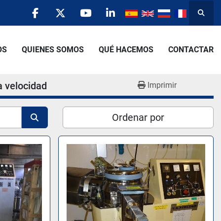
Busca
facebook
twitter
youtube
linkedin
OS
QUIENES SOMOS
QUÉ HACEMOS
CONTACTAR
a velocidad
Imprimir
Ordenar por