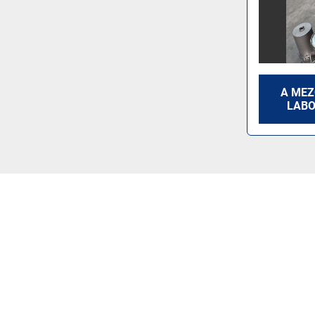
A MEZ
LABO