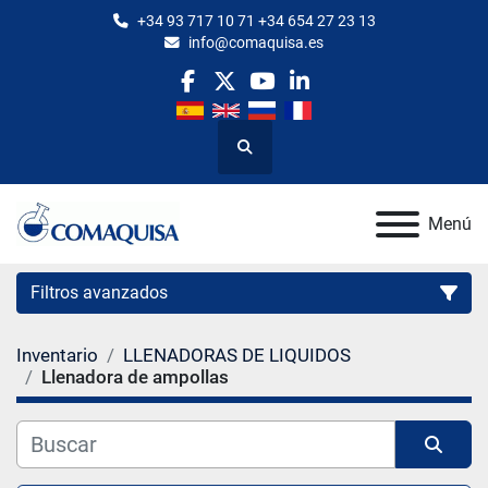
+34 93 717 10 71 +34 654 27 23 13
info@comaquisa.es
facebook
twitter
youtube
linkedin
Buscar
Menú
Filtros avanzados
Inventario
LLENADORAS DE LIQUIDOS
Categoría
Llenadora de ampollas
Fabricante