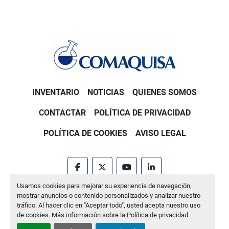
INVENTARIO
NOTICIAS
QUIENES SOMOS
CONTACTAR
POLÍTICA DE PRIVACIDAD
POLÍTICA DE COOKIES
AVISO LEGAL
facebook
twitter
youtube
linkedin
Usamos cookies para mejorar su experiencia de navegación,
Machinio System
sitio web de
Machinio
mostrar anuncios o contenido personalizados y analizar nuestro
tráfico. Al hacer clic en "Aceptar todo", usted acepta nuestro uso
Administrar cookies
de cookies. Más información sobre la
Política de privacidad
.