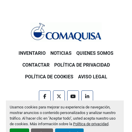
INVENTARIO
NOTICIAS
QUIENES SOMOS
CONTACTAR
POLÍTICA DE PRIVACIDAD
POLÍTICA DE COOKIES
AVISO LEGAL
facebook
twitter
youtube
linkedin
Usamos cookies para mejorar su experiencia de navegación,
Machinio System
sitio web de
Machinio
mostrar anuncios o contenido personalizados y analizar nuestro
tráfico. Al hacer clic en "Aceptar todo", usted acepta nuestro uso
Administrar cookies
de cookies. Más información sobre la
Política de privacidad
.