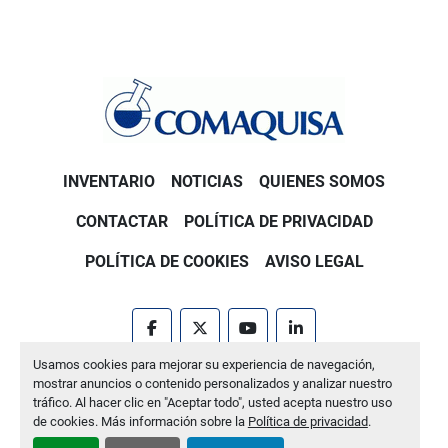
INVENTARIO
NOTICIAS
QUIENES SOMOS
CONTACTAR
POLÍTICA DE PRIVACIDAD
POLÍTICA DE COOKIES
AVISO LEGAL
facebook
twitter
youtube
linkedin
Usamos cookies para mejorar su experiencia de navegación,
Machinio System
sitio web de
Machinio
mostrar anuncios o contenido personalizados y analizar nuestro
tráfico. Al hacer clic en "Aceptar todo", usted acepta nuestro uso
Administrar cookies
de cookies. Más información sobre la
Política de privacidad
.