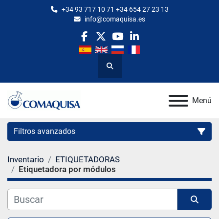
+34 93 717 10 71 +34 654 27 23 13
info@comaquisa.es
facebook
twitter
youtube
linkedin
Buscar
Menú
Filtros avanzados
Inventario
ETIQUETADORAS
Categoría
Etiquetadora por módulos
Fabricante