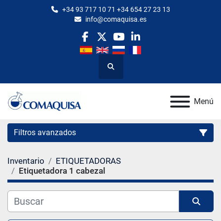
+34 93 717 10 71 +34 654 27 23 13
info@comaquisa.es
facebook
twitter
youtube
linkedin
Buscar
Menú
Filtros avanzados
Inventario
ETIQUETADORAS
Categoría
Etiquetadora 1 cabezal
Fabricante