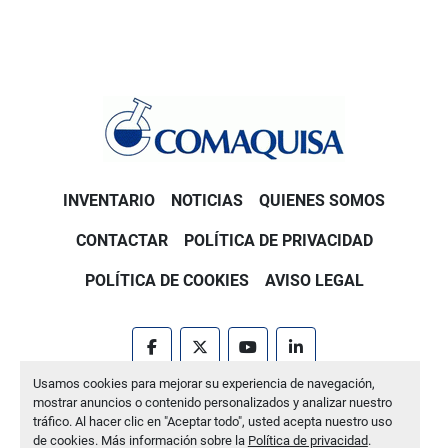
INVENTARIO
NOTICIAS
QUIENES SOMOS
CONTACTAR
POLÍTICA DE PRIVACIDAD
POLÍTICA DE COOKIES
AVISO LEGAL
facebook
twitter
youtube
linkedin
Usamos cookies para mejorar su experiencia de navegación,
Machinio System
sitio web de
Machinio
mostrar anuncios o contenido personalizados y analizar nuestro
tráfico. Al hacer clic en "Aceptar todo", usted acepta nuestro uso
Administrar cookies
de cookies. Más información sobre la
Política de privacidad
.