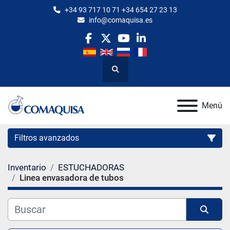
+34 93 717 10 71 +34 654 27 23 13
info@comaquisa.es
facebook
twitter
youtube
linkedin
Buscar
Menú
Filtros avanzados
Inventario
ESTUCHADORAS
Categoría
Linea envasadora de tubos
Fabricante