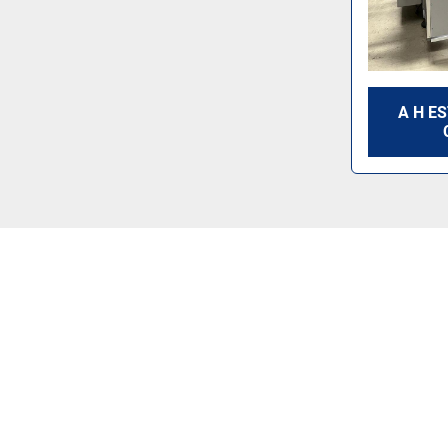
A H E