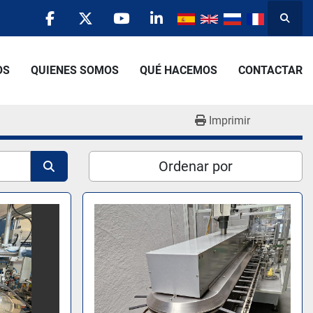
Busca
facebook
twitter
youtube
linkedin
OS
QUIENES SOMOS
QUÉ HACEMOS
CONTACTAR
Imprimir
Ordenar por