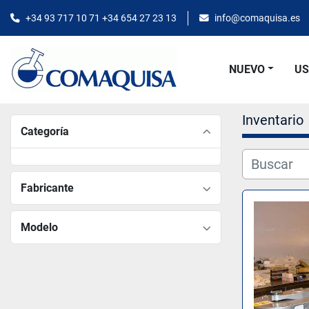
+34 93 717 10 71 +34 654 27 23 13
info@comaquisa.es
NUEVO
U
Inventario
Categoría
Fabricante
Modelo